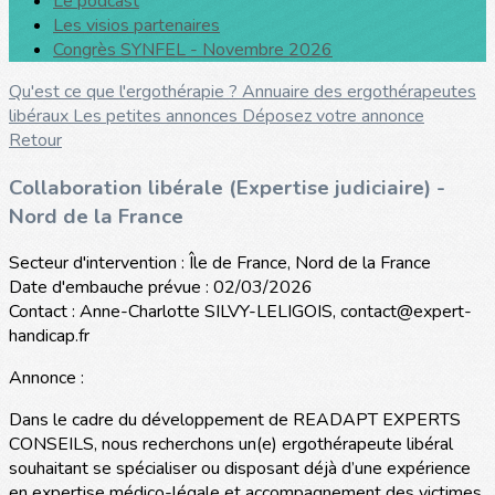
Le podcast
Les visios partenaires
Congrès SYNFEL - Novembre 2026
Qu'est ce que l'ergothérapie ?
Annuaire des ergothérapeutes
libéraux
Les petites annonces
Déposez votre annonce
Retour
Collaboration libérale (Expertise judiciaire) -
Nord de la France
Secteur d'intervention : Île de France, Nord de la France
Date d'embauche prévue : 02/03/2026
Contact : Anne-Charlotte SILVY-LELIGOIS, contact@expert-
handicap.fr
Annonce :
Dans le cadre du développement de READAPT EXPERTS
CONSEILS, nous recherchons un(e) ergothérapeute libéral
souhaitant se spécialiser ou disposant déjà d’une expérience
en expertise médico-légale et accompagnement des victimes.