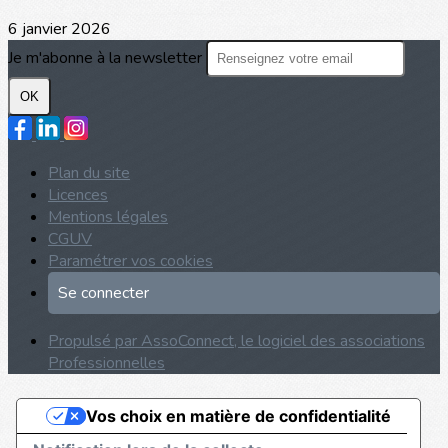
6 janvier 2026
Je m'abonne à la newsletter
OK
Plan du site
Licences
Mentions légales
CGUV
Paramétrer vos cookies
Se connecter
Propulsé par AssoConnect, le logiciel des associations
Professionnelles
Vos choix en matière de confidentialité