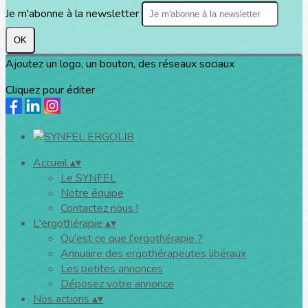
Je m'abonne à la newsletter
OK
Ajoutez un logo, un bouton, des réseaux sociaux
Cliquez pour éditer
Accueil
▴
▾
Le SYNFEL
Notre équipe
Contactez nous !
L'ergothérapie
▴
▾
Qu'est ce que l'ergothérapie ?
Annuaire des ergothérapeutes libéraux
Les petites annonces
Déposez votre annonce
Nos actions
▴
▾