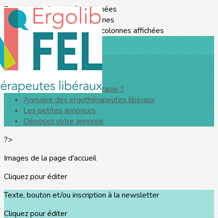
Exporter les lignes sélectionnées
Exporter toutes les colonnes
Exporter uniquement les colonnes affichées
Menu
<
>
Qu'est ce que l'ergothérapie ?
Annuaire des ergothérapeutes libéraux
Les petites annonces
Déposez votre annonce
?>
Images de la page d'accueil
Cliquez pour éditer
Texte, bouton et/ou inscription à la newsletter
Cliquez pour éditer