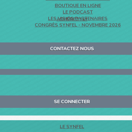
BOUTIQUE EN LIGNE
LE PODCAST
LES VISIOS PARTENAIRES
ADHÉREZ !
▴
▾
CONGRÈS SYNFEL - NOVEMBRE 2026
CONTACTEZ NOUS
SE CONNECTER
LE SYNFEL