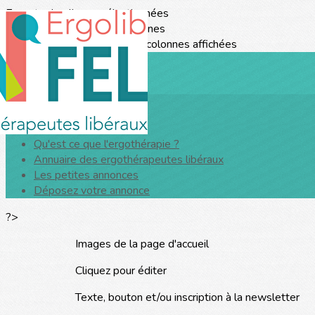
Exporter les lignes sélectionnées
Exporter toutes les colonnes
Exporter uniquement les colonnes affichées
Menu
<
>
Qu'est ce que l'ergothérapie ?
Annuaire des ergothérapeutes libéraux
Les petites annonces
Déposez votre annonce
?>
Images de la page d'accueil
Cliquez pour éditer
Texte, bouton et/ou inscription à la newsletter