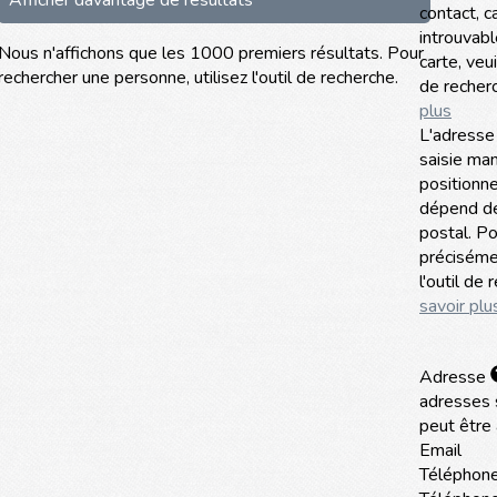
Afficher davantage de résultats
contact, c
introuvable
Nous n'affichons que les 1000 premiers résultats. Pour
carte, veui
rechercher une personne, utilisez l'outil de recherche.
de recher
plus
L'adresse
saisie ma
positionne
dépend de 
postal. Po
précisémen
l'outil de
savoir plu
Adresse
adresses 
peut être 
Email
Téléphone