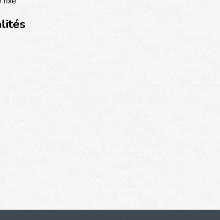
 fixe
lités