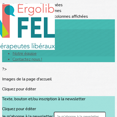
Exporter les lignes sélectionnées
Exporter toutes les colonnes
Exporter uniquement les colonnes affichées
Menu
<
>
Le SYNFEL
Notre équipe
Contactez nous !
?>
Images de la page d'accueil
Cliquez pour éditer
Texte, bouton et/ou inscription à la newsletter
Cliquez pour éditer
Je m'abonne à la newsletter