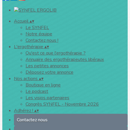
Accueil
▴
▾
Le SYNFEL
Notre équipe
Contactez nous !
L'ergothérapie
▴
▾
Qu'est ce que l'ergothérapie ?
Annuaire des ergothérapeutes libéraux
Les petites annonces
Déposez votre annonce
Nos actions
▴
▾
Boutique en ligne
Le podcast
Les visios partenaires
Congrès SYNFEL - Novembre 2026
Adhérez !
▴
▾
Contactez nous