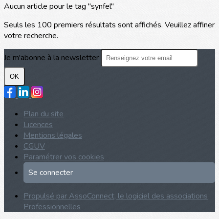
Aucun article pour le tag "synfel"
Seuls les 100 premiers résultats sont affichés. Veuillez affiner
votre recherche.
Je m'abonne à la newsletter
OK
Plan du site
Licences
Mentions légales
CGUV
Paramétrer vos cookies
Se connecter
Propulsé par AssoConnect, le logiciel des associations
Professionnelles