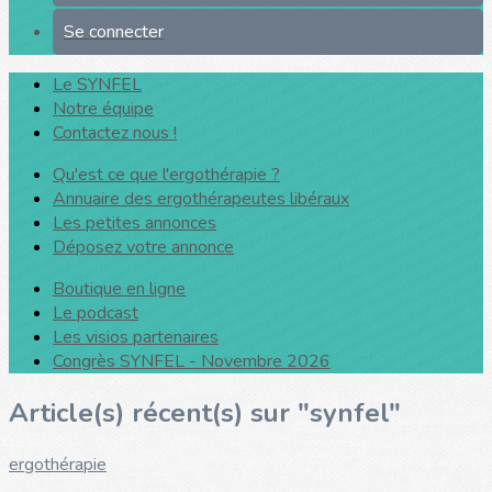
Se connecter
Le SYNFEL
Notre équipe
Contactez nous !
Qu'est ce que l'ergothérapie ?
Annuaire des ergothérapeutes libéraux
Les petites annonces
Déposez votre annonce
Boutique en ligne
Le podcast
Les visios partenaires
Congrès SYNFEL - Novembre 2026
Article(s) récent(s) sur "synfel"
ergothérapie